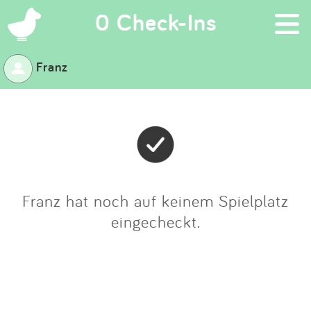
×
0 Check-Ins
Franz
Suchen
Eintragen
App
Blog
Franz hat noch auf keinem Spielplatz
eingecheckt.
Partner
Kontakt