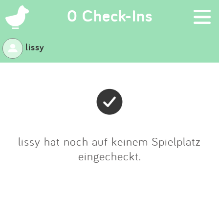
×
0 Check-Ins
lissy
Suchen
Eintragen
App
Blog
lissy hat noch auf keinem Spielplatz
eingecheckt.
Partner
Kontakt