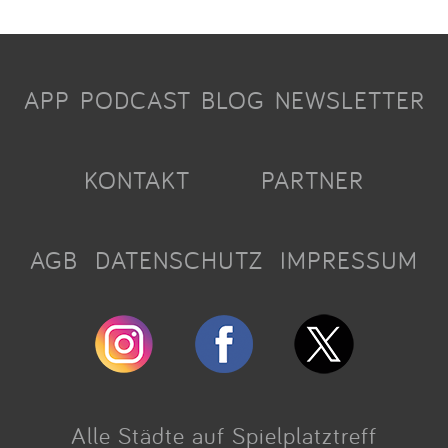
APP
PODCAST
BLOG
NEWSLETTER
KONTAKT
PARTNER
AGB
DATENSCHUTZ
IMPRESSUM
Alle Städte auf Spielplatztreff