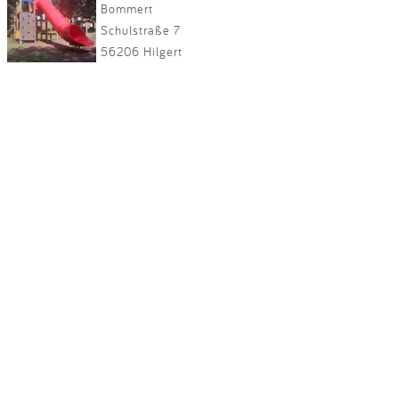
Impressum
Bommert
Schulstraße 7
56206 Hilgert
Anmelden