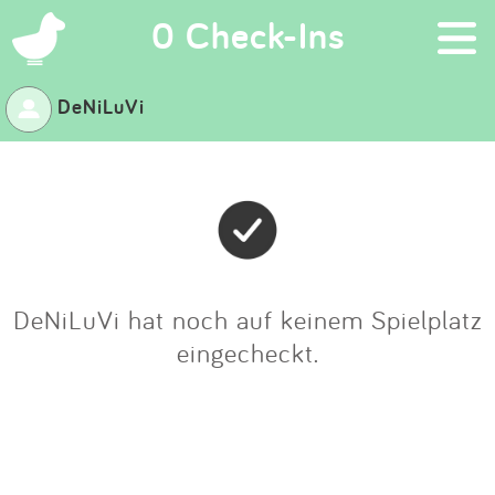
×
0 Check-Ins
DeNiLuVi
Suchen
Eintragen
App
Blog
DeNiLuVi hat noch auf keinem Spielplatz
eingecheckt.
Partner
Kontakt