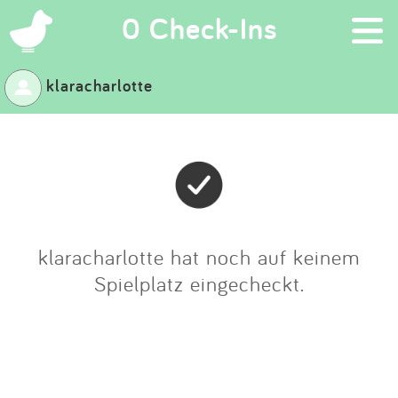
×
0 Check-Ins
klaracharlotte
Suchen
Eintragen
App
Blog
klaracharlotte hat noch auf keinem
Spielplatz eingecheckt.
Partner
Kontakt