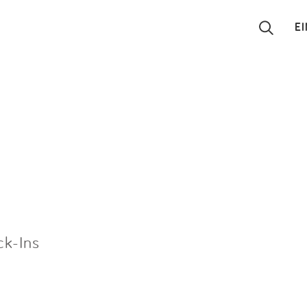
E
Suchen
Eintragen
App
Blog
Partner
ck-Ins
Kontakt