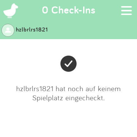
×
0 Check-Ins
hzlbrlrs1821
Suchen
Eintragen
App
Blog
hzlbrlrs1821 hat noch auf keinem
Spielplatz eingecheckt.
Partner
Kontakt