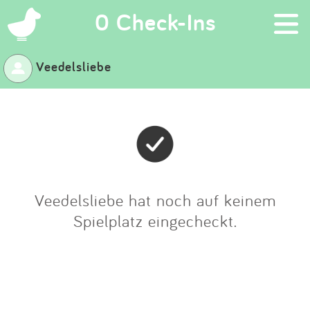
×
0 Check-Ins
Veedelsliebe
Suchen
Eintragen
App
Blog
Veedelsliebe hat noch auf keinem
Spielplatz eingecheckt.
Partner
Kontakt