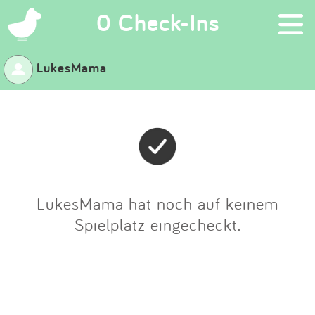
×
0 Check-Ins
LukesMama
Suchen
Eintragen
App
Blog
LukesMama hat noch auf keinem
Spielplatz eingecheckt.
Partner
Kontakt