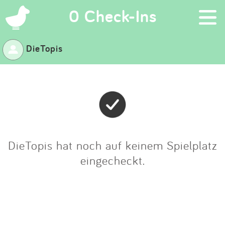
×
0 Check-Ins
DieTopis
Suchen
Eintragen
App
Blog
DieTopis hat noch auf keinem Spielplatz
eingecheckt.
Partner
Kontakt