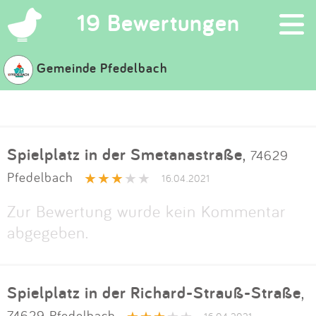
×
19 Bewertungen
Gemeinde Pfedelbach
Suchen
Eintragen
Spielplatz in der Smetanastraße
,
74629
App
Pfedelbach
16.04.2021
Blog
Zur Bewertung wurde kein Kommentar
abgegeben.
Partner
Kontakt
Spielplatz in der Richard-Strauß-Straße
,
74629 Pfedelbach