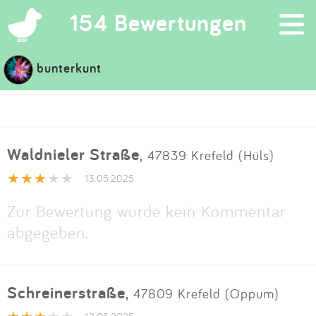
×
154 Bewertungen
bunterkunt
Suchen
Eintragen
Waldnieler Straße
,
47839 Krefeld (Hüls)
App
13.05.2025
Blog
Zur Bewertung wurde kein Kommentar
abgegeben.
Partner
Kontakt
Schreinerstraße
,
47809 Krefeld (Oppum)