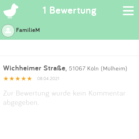
×
1 Bewertung
FamilieM
Suchen
Eintragen
Wichheimer Straße
,
51067 Köln (Mülheim)
App
08.04.2021
Blog
Zur Bewertung wurde kein Kommentar
abgegeben.
Partner
Kontakt