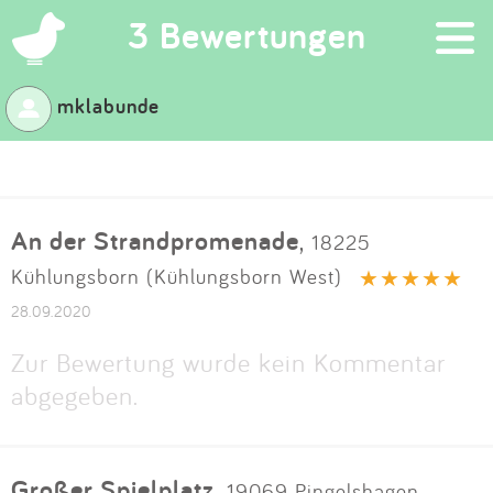
×
3 Bewertungen
mklabunde
Suchen
Eintragen
An der Strandpromenade
,
18225
App
Kühlungsborn (Kühlungsborn West)
Blog
28.09.2020
Zur Bewertung wurde kein Kommentar
Partner
abgegeben.
Kontakt
Großer Spielplatz
,
19069 Pingelshagen