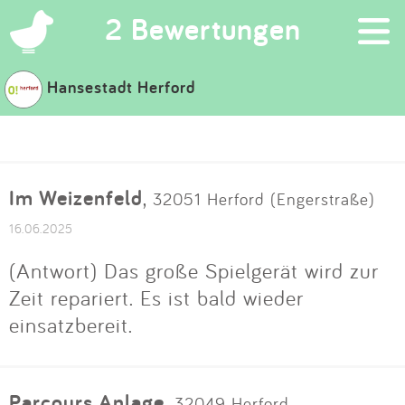
×
2 Bewertungen
Hansestadt Herford
Suchen
Eintragen
Im Weizenfeld
,
32051 Herford (Engerstraße)
App
16.06.2025
Blog
(Antwort) Das große Spielgerät wird zur
Zeit repariert. Es ist bald wieder
Partner
einsatzbereit.
Kontakt
Parcours Anlage
,
32049 Herford