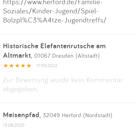
https://www.herford.de/Familie-
Soziales/Kinder-Jugend/Spiel-
Bolzpl%C3%A4tze-Jugendtreffs/
Historische Elefantenrutsche am
Altmarkt
,
01067 Dresden (Altstadt)
17.05.2022
Zur Bewertung wurde kein Kommentar
abgegeben.
Meisenpfad
,
32049 Herford (Nordstadt)
13.08.2020