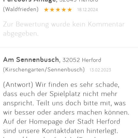
Impressum
(Waldfrieden)
18.12.2024
Zur Bewertung wurde kein Kommentar
Anmelden
abgegeben.
Am Sennenbusch
,
32052 Herford
(Kirschengarten/Sennenbusch)
13.02.2023
(Antwort) Wir finden es sehr schade,
dass euch der Spielplatz nicht mehr
anspricht. Teilt uns doch bitte mit, was
wir besser oder anders machen können.
Auf der Homepage der Stadt Herford
sind unsere Kontaktdaten hinterlegt.