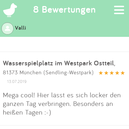
×
8 Bewertungen
Valli
Suchen
Eintragen
Wasserspielplatz im Westpark Ostteil
,
App
81373 München (Sendling-Westpark)
Blog
13.07.2019
Mega cool! Hier lässt es sich locker den
Partner
ganzen Tag verbringen. Besonders an
heißen Tagen :-)
Kontakt