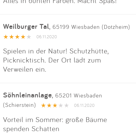
Impressum
Alles in bunten Farben. Macht Spaß!
Anmelden
Weilburger Tal
,
65199 Wiesbaden (Dotzheim)
06.11.2020
Spielen in der Natur! Schutzhütte,
Picknicktisch. Der Ort lädt zum
Verweilen ein.
Söhnleinanlage
,
65201 Wiesbaden
(Schierstein)
06.11.2020
Vorteil im Sommer: große Bäume
spenden Schatten