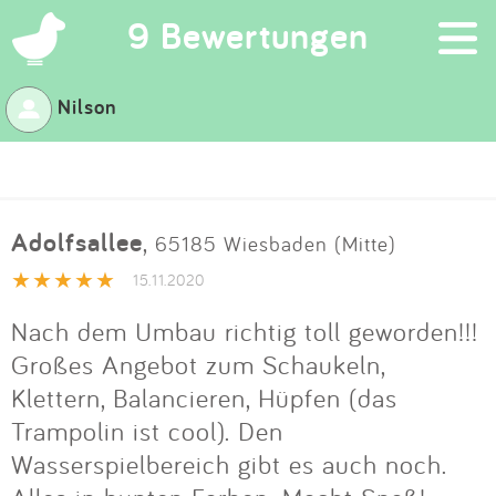
×
9 Bewertungen
Nilson
Suchen
Eintragen
Adolfsallee
,
65185 Wiesbaden (Mitte)
App
15.11.2020
Blog
Nach dem Umbau richtig toll geworden!!!
Großes Angebot zum Schaukeln,
Partner
Klettern, Balancieren, Hüpfen (das
Trampolin ist cool). Den
Kontakt
Wasserspielbereich gibt es auch noch.