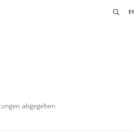
E
Suchen
Eintragen
App
Blog
Partner
tungen abgegeben
Kontakt