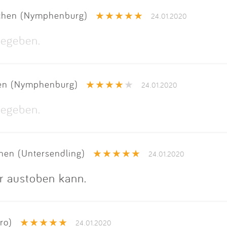
Impressum
hen (Nymphenburg)
24.01.2020
Anmelden
egeben.
n (Nymphenburg)
24.01.2020
egeben.
en (Untersendling)
24.01.2020
er austoben kann.
ro)
24.01.2020