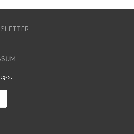
SLETTER
SSUM
wegs: