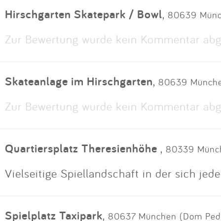
Hirschgarten Skatepark / Bowl
,
80639 Münc
Zur Bewertung wurde kein Kommentar abg
Skateanlage im Hirschgarten
,
80639 Münche
Zur Bewertung wurde kein Kommentar abg
Quartiersplatz Theresienhöhe
,
80339 Münch
Vielseitige Spiellandschaft in der sich jed
Spielplatz Taxipark
,
80637 München (Dom Ped