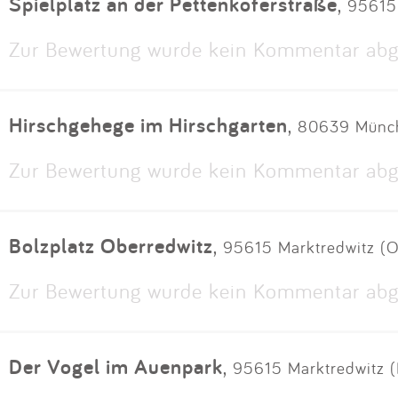
Spielplatz an der Pettenkoferstraße
,
95615 
Zur Bewertung wurde kein Kommentar abg
Hirschgehege im Hirschgarten
,
80639 Münc
Zur Bewertung wurde kein Kommentar abg
Bolzplatz Oberredwitz
,
95615 Marktredwitz (O
Zur Bewertung wurde kein Kommentar abg
Der Vogel im Auenpark
,
95615 Marktredwitz (