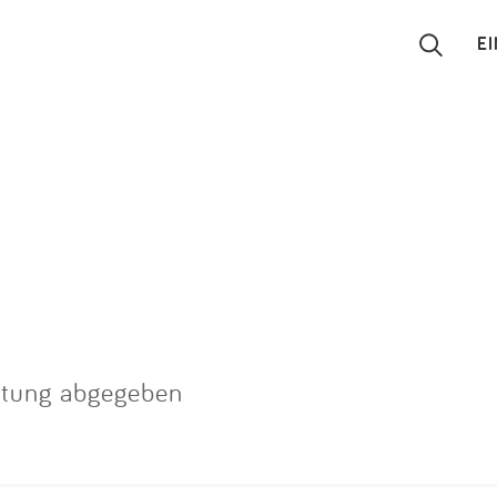
E
Suchen
Eintragen
App
Blog
Partner
rtung abgegeben
Kontakt