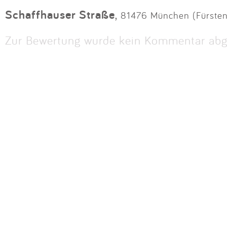
Schaffhauser Straße
,
81476 München (Fürsten
Zur Bewertung wurde kein Kommentar abg