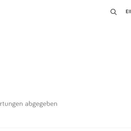
E
Suchen
Eintragen
App
Blog
Partner
rtungen abgegeben
Kontakt