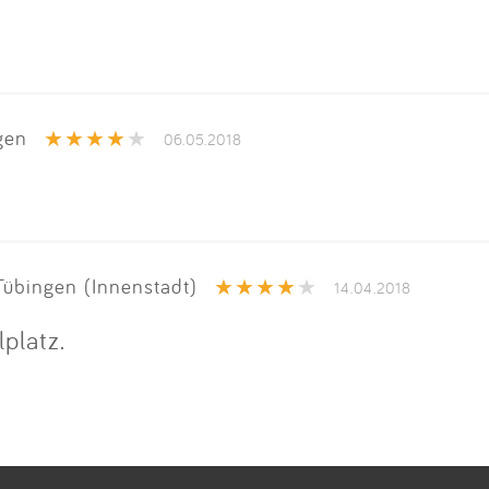
gen
06.05.2018
übingen (Innenstadt)
14.04.2018
lplatz.