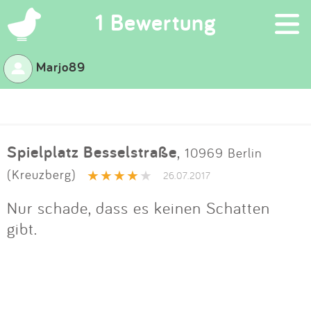
×
1 Bewertung
Marjo89
Suchen
Eintragen
Spielplatz Besselstraße
,
10969 Berlin
App
(Kreuzberg)
26.07.2017
Blog
Nur schade, dass es keinen Schatten
gibt.
Partner
Kontakt