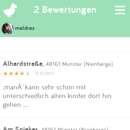
×
2 Bewertungen
meldres
Suchen
Eintragen
Alhardstraße
,
48161 Münster (Nienberge)
App
15.10.2010
Blog
.manÂ´kann sehr schön mit
unterschiedlich alten kinder dort hin
Partner
gehen ....
Kontakt
Am Spieker
,
48161 Münster (Nienberge)