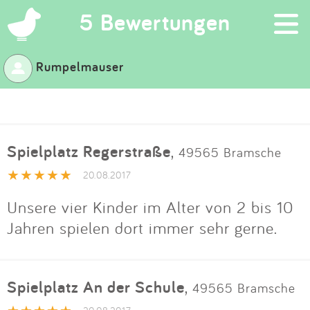
×
5 Bewertungen
Rumpelmauser
Suchen
Eintragen
Spielplatz Regerstraße
,
49565 Bramsche
App
20.08.2017
Blog
Unsere vier Kinder im Alter von 2 bis 10
Jahren spielen dort immer sehr gerne.
Partner
Kontakt
Spielplatz An der Schule
,
49565 Bramsche