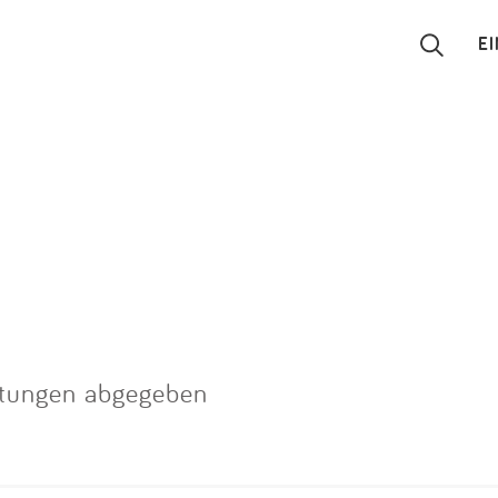
E
Suchen
Eintragen
App
Blog
Partner
rtungen abgegeben
Kontakt