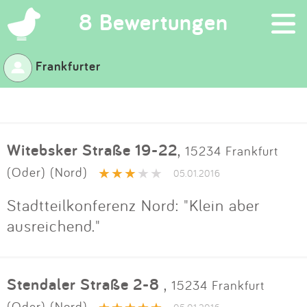
×
8 Bewertungen
Frankfurter
Suchen
Eintragen
Witebsker Straße 19-22
,
15234 Frankfurt
App
(Oder) (Nord)
05.01.2016
Blog
Stadtteilkonferenz Nord: "Klein aber
ausreichend."
Partner
Kontakt
Stendaler Straße 2-8
,
15234 Frankfurt
(Oder) (Nord)