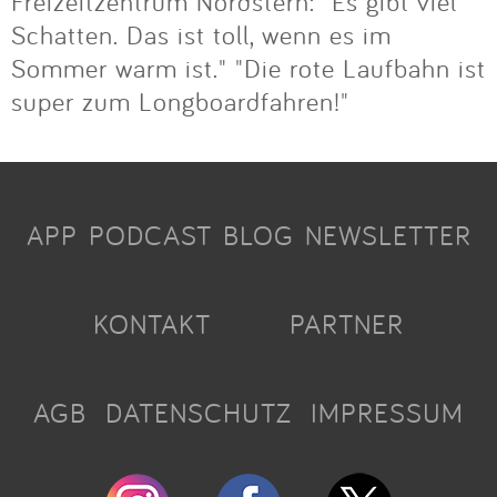
Freizeitzentrum Nordstern: "Es gibt viel
Schatten. Das ist toll, wenn es im
Sommer warm ist." "Die rote Laufbahn ist
super zum Longboardfahren!"
APP
PODCAST
BLOG
NEWSLETTER
KONTAKT
PARTNER
AGB
DATENSCHUTZ
IMPRESSUM