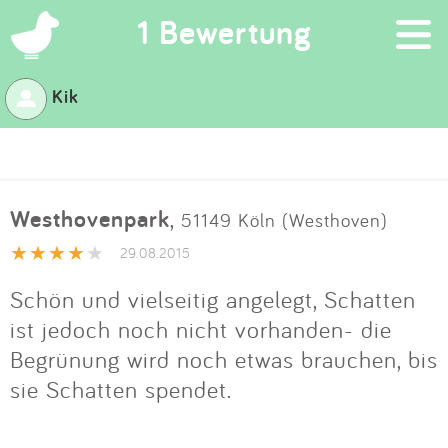
×
1 Bewertung
Kik
Suchen
Eintragen
Westhovenpark
,
51149 Köln (Westhoven)
App
29.08.2015
Blog
Schön und vielseitig angelegt, Schatten
ist jedoch noch nicht vorhanden- die
Partner
Begrünung wird noch etwas brauchen, bis
sie Schatten spendet.
Kontakt