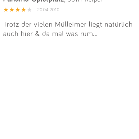
Impressum
20.04.2010
Trotz der vielen Mülleimer liegt natürlich
Anmelden
auch hier & da mal was rum...