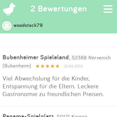
×
2 Bewertungen
woodstock79
Suchen
Eintragen
Bubenheimer Spieleland
,
52388 Nörvenich
App
(Bubenheim)
20.04.2010
Blog
Viel Abwechslung für die Kinder,
Entspannung für die Eltern. Leckere
Partner
Gastronomie zu freundlichen Preisen.
Kontakt
Panama-Spielplatz
,
50171 Kerpen