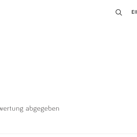
E
Suchen
Eintragen
App
Blog
Partner
ewertung abgegeben
Kontakt