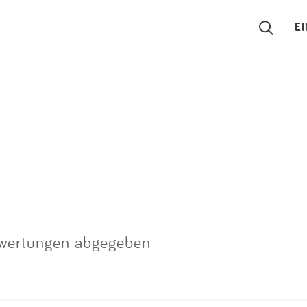
E
Suchen
Eintragen
App
Blog
Partner
wertungen abgegeben
Kontakt