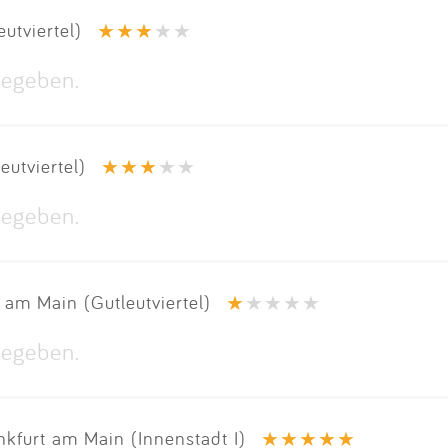
Impressum
utviertel)
Anmelden
egeben.
utviertel)
egeben.
 am Main (Gutleutviertel)
egeben.
kfurt am Main (Innenstadt I)