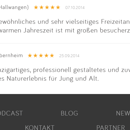
Hallwangen)
07.10.2014
ewöhnliches und sehr vielseitiges Freizeit
armen Jahreszeit ist mit großen besucherz
bernheim
25.09.2014
igartiges, professionell gestaltetes und zuv
 Naturerlebnis für Jung und Alt.
ODCAST
BLOG
NEW
KONTAKT
PARTNER