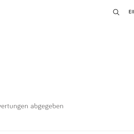
E
Suchen
Eintragen
App
Blog
Partner
wertungen abgegeben
Kontakt