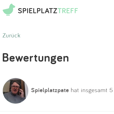
SPIELPLATZ
TREFF
Zurück
Bewertungen
Spielplatzpate
hat insgesamt 5