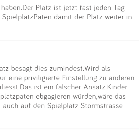
aben.Der Platz ist jetzt fast jeden Tag
t SpielplatzPaten damit der Platz weiter in
latz besagt dies zumindest.Wird als
ür eine priviligierte Einstellung zu anderen
iesst.Das ist ein falscher Ansatz.Kinder
elplatzpaten ebgagieren würden,wäre das
t auch auf den Spielplatz Stormstrasse