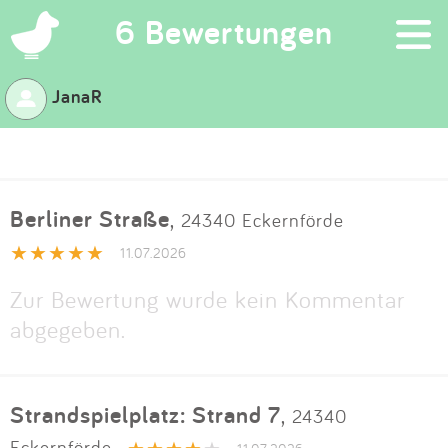
×
6 Bewertungen
JanaR
Suchen
Eintragen
Berliner Straße
,
24340 Eckernförde
App
11.07.2026
Blog
Zur Bewertung wurde kein Kommentar
abgegeben.
Partner
Kontakt
Strandspielplatz: Strand 7
,
24340
Eckernförde