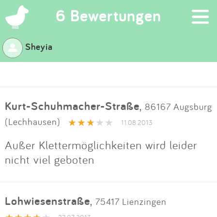
×
6 Bewertungen
Sheyia
Suchen
Eintragen
Kurt-Schuhmacher-Straße
,
86167 Augsburg
App
(Lechhausen)
11.08.2013
Blog
Außer Klettermöglichkeiten wird leider
nicht viel geboten
Partner
Kontakt
Lohwiesenstraße
,
75417 Lienzingen