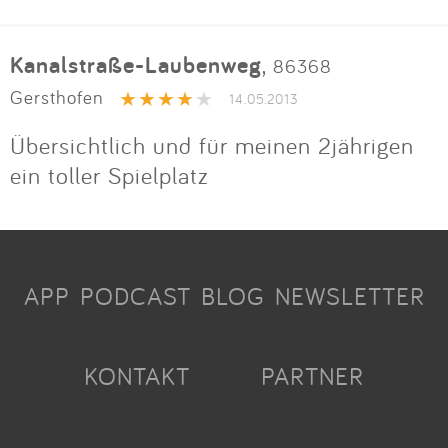
Kanalstraße-Laubenweg
,
86368
Gersthofen
14.05.2013
Übersichtlich und für meinen 2jährigen
ein toller Spielplatz
APP
PODCAST
BLOG
NEWSLETTER
KONTAKT
PARTNER