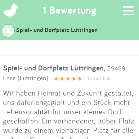
×
1 Bewertung
Spiel- und Dorfplatz Lüttringen
Suchen
Eintragen
Spiel- und Dorfplatz Lüttringen
,
59469
App
Ense (Lüttringen)
16.06.2024
Blog
Wir haben Heimat und Zukunft gestaltet,
uns dafür engagiert und ein Stück mehr
Partner
Lebensqualität für unser kleines Dorf
geschaffen. Ein vorhandener, trüber Platz
Kontakt
wurde zu einem vielfältigen Platz für alle,