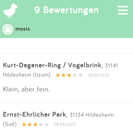
×
9 Bewertungen
mosis
Suchen
Eintragen
Kurt-Degener-Ring / Vogelbrink
,
31141
App
Hildesheim (Itzum)
28.09.2023
Blog
Klein, aber fein.
Partner
Ernst-Ehrlicher Park
,
31134 Hildesheim
Kontakt
(Süd)
28.09.2023