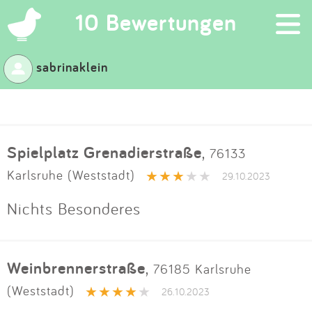
×
10 Bewertungen
sabrinaklein
Suchen
Eintragen
Spielplatz Grenadierstraße
,
76133
App
Karlsruhe (Weststadt)
29.10.2023
Blog
Nichts Besonderes
Partner
Weinbrennerstraße
,
76185 Karlsruhe
Kontakt
(Weststadt)
26.10.2023