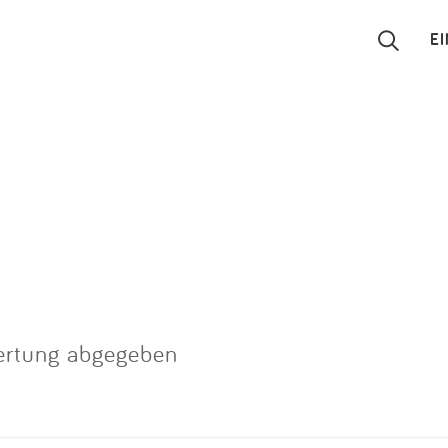
E
Suchen
Eintragen
App
Blog
Partner
ertung abgegeben
Kontakt