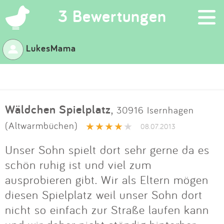
×
3 Bewertungen
LukesMama
Suchen
Eintragen
Wäldchen Spielplatz
,
30916 Isernhagen
App
(Altwarmbüchen)
08.07.2013
Blog
Unser Sohn spielt dort sehr gerne da es
schön ruhig ist und viel zum
Partner
ausprobieren gibt. Wir als Eltern mögen
diesen Spielplatz weil unser Sohn dort
Kontakt
nicht so einfach zur Straße laufen kann