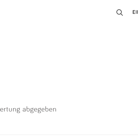
E
Suchen
Eintragen
App
Blog
Partner
wertung abgegeben
Kontakt