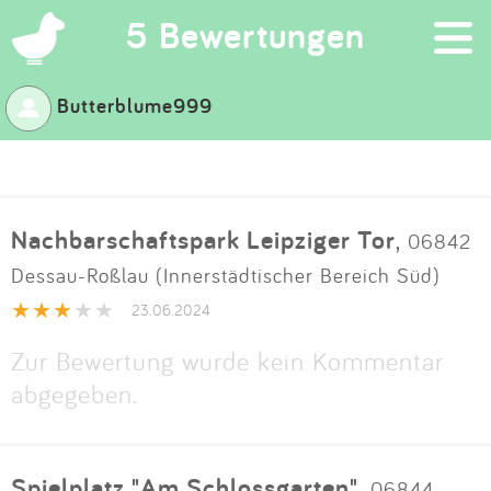
×
5 Bewertungen
Butterblume999
Suchen
Eintragen
Nachbarschaftspark Leipziger Tor
,
06842
App
Dessau-Roßlau (Innerstädtischer Bereich Süd)
Blog
23.06.2024
Zur Bewertung wurde kein Kommentar
Partner
abgegeben.
Kontakt
Spielplatz "Am Schlossgarten"
,
06844