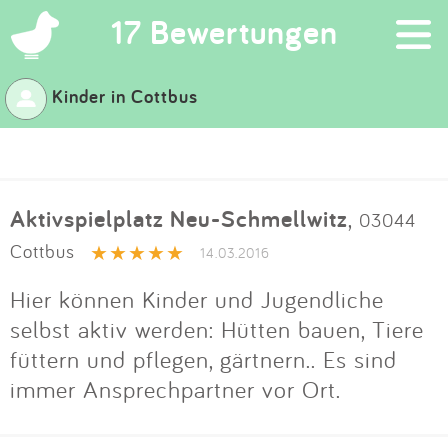
×
17 Bewertungen
Kinder in Cottbus
Suchen
Eintragen
Aktivspielplatz Neu-Schmellwitz
,
03044
App
Cottbus
14.03.2016
Blog
Hier können Kinder und Jugendliche
selbst aktiv werden: Hütten bauen, Tiere
Partner
füttern und pflegen, gärtnern.. Es sind
immer Ansprechpartner vor Ort.
Kontakt