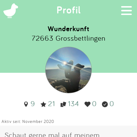
×
Profil
Wunderkunft
72663 Grossbettlingen
Suchen
Eintragen
App
Blog
9
21
134
0
0
Partner
Kontakt
Aktiv seit: November 2020
Schaut gerne mal auf meinem