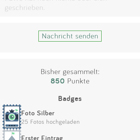
Impressum
geschrieben.
Anmelden
Nachricht senden
Bisher gesammelt:
850
Punkte
Badges
Foto Silber
25 Fotos hochgeladen
Erster Eintrag