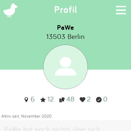
×
Profil
PaWe
13503 Berlin
Suchen
Eintragen
App
Blog
6
12
48
2
0
Partner
Kontakt
Aktiv seit: November 2020
PaWe hat noch nichts über sich