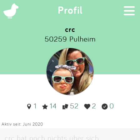
×
Profil
crc
50259 Pulheim
Suchen
Eintragen
App
Blog
1
14
52
2
0
Partner
Kontakt
Aktiv seit: Juni 2020
crc hat noch nichts über sich