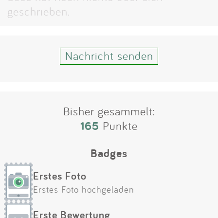
Impressum
geschrieben.
Anmelden
Nachricht senden
Bisher gesammelt:
165
Punkte
Badges
Erstes Foto
Erstes Foto hochgeladen
Erste Bewertung