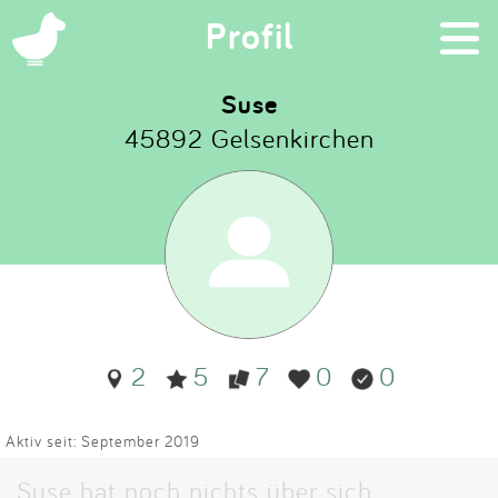
×
Profil
Suse
45892 Gelsenkirchen
Suchen
Eintragen
App
Blog
2
5
7
0
0
Partner
Kontakt
Aktiv seit: September 2019
Suse hat noch nichts über sich