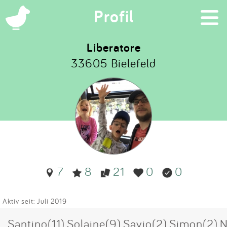
×
Profil
Liberatore
33605 Bielefeld
Suchen
Eintragen
App
Blog
7
8
21
0
0
Partner
Kontakt
Aktiv seit: Juli 2019
Santino(11),Solaine(9),Savio(2),Simon(2),