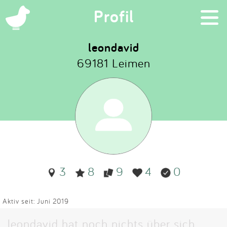
×
Profil
leondavid
69181 Leimen
Suchen
Eintragen
App
Blog
3
8
9
4
0
Partner
Kontakt
Aktiv seit: Juni 2019
leondavid hat noch nichts über sich