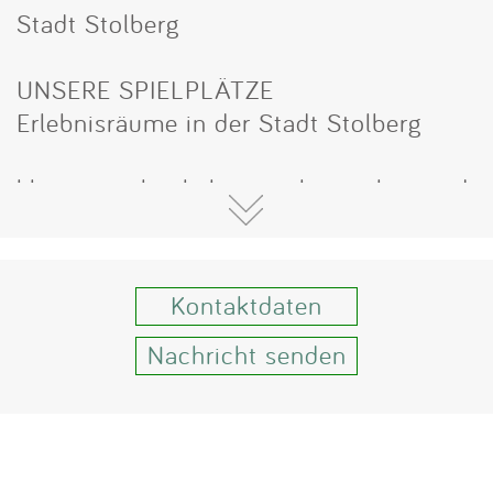
Impressum
Stadt Stolberg
Anmelden
UNSERE SPIELPLÄTZE
Erlebnisräume in der Stadt Stolberg
klettern, schaukeln, rutschen, toben und
spielen, sportlich aktiv sein, sich
miteinander erfahren und
kommunizieren in mehr als 52 Spiel-
Kontaktdaten
und Erlebnisräumen der Kupferstadt
Stolberg, geeignet für Kinder und
Nachricht senden
Jugendliche, die ganze Familie und
mehrere Generationen.......