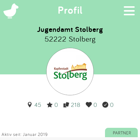
×
Profil
Jugendamt Stolberg
52222 Stolberg
Suchen
Eintragen
App
Blog
45
0
218
0
0
Partner
Kontakt
Aktiv seit: Januar 2019