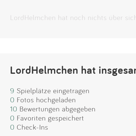
LordHelmchen hat noch nichts über sic
LordHelmchen hat insgesa
9
Spielplätze eingetragen
0
Fotos hochgeladen
10
Bewertungen abgegeben
0
Favoriten gespeichert
0
Check-Ins