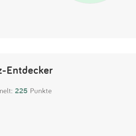
z-Entdecker
melt:
225
Punkte