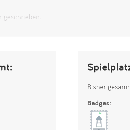
Impressum
h geschrieben.
Anmelden
mt:
Spielplat
Bisher gesam
Badges: