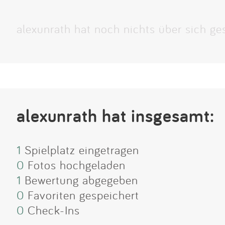
alexunrath hat noch nichts über sich ge
alexunrath hat insgesamt:
1
Spielplatz eingetragen
0
Fotos hochgeladen
1
Bewertung abgegeben
0
Favoriten gespeichert
0
Check-Ins