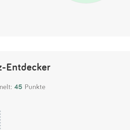
z-Entdecker
melt:
45
Punkte